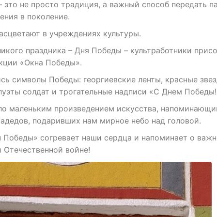
это не просто традиция, а важный способ передать п
ения в поколение.
асцветают в учреждениях культуры.
ликого праздника – Дня Победы – культработники прис
кции «Окна Победы».
сь символы Победы: георгиевские ленты, красные звез
луэты солдат и трогательные надписи «С Днем Победы!
ло маленьким произведением искусства, напоминающи
радедов, подаривших нам мирное небо над головой.
н Победы» согревает наши сердца и напоминает о важ
й Отечественной войне!