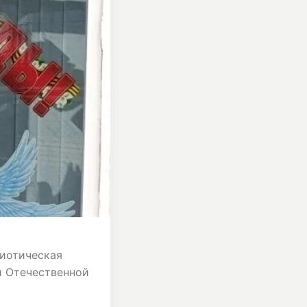
риотическая
й Отечественной