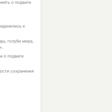
амять о подвиге
оединились к
ды, голуби мира,
».
м о подвиге
ности сохранения