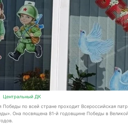
Центральный ДК
я Победы по всей стране проходит Всероссийская пат
еды». Она посвящена 81-й годовщине Победы в Велико
годов.