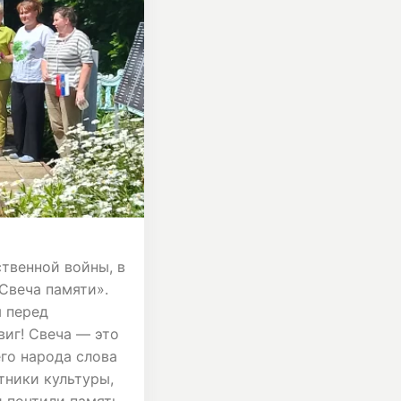
твенной войны, в
 «Свеча памяти».
 перед
иг! Свеча — это
его народа слова
отники культуры,