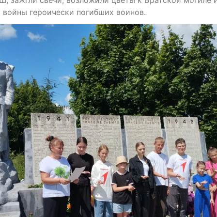
Ш, зажгли свечи, возложили цветы к Братской могиле 
с войны героически погибших воинов.