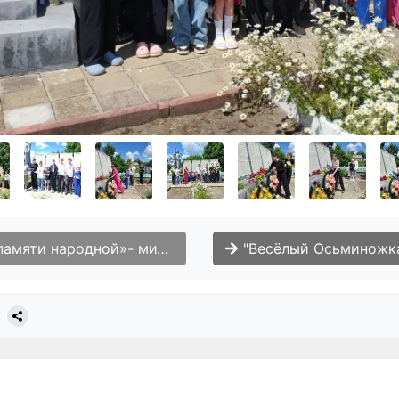
 народной»- митинг Памяти, Вяжи.
"Весëлый Осьминожка." Творческий мастер-класс для детей, по