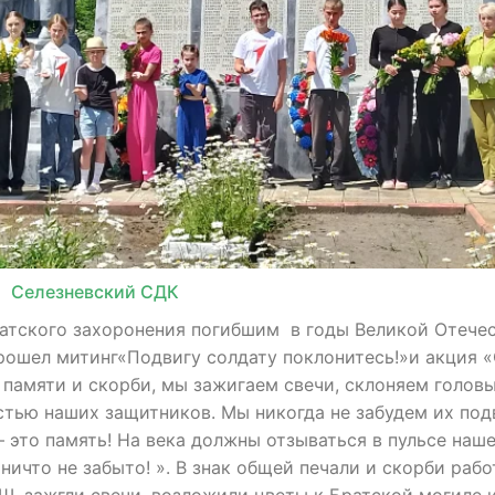
Селезневский СДК
ратского захоронения погибшим в годы Великой Отечес
прошел митинг«Подвигу солдату поклонитесь!»и акция
и скорби, мы зажигаем свечи, склоняем головы
тью наших защитников. Мы никогда не забудем их подв
 это память! На века должны отзываться в пульсе наш
 ничто не забыто! ». В знак общей печали и скорби раб