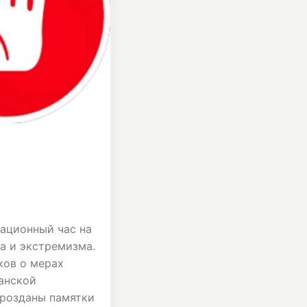
мационный час на
а и экстремизма.
ков о мерах
анской
 розданы памятки