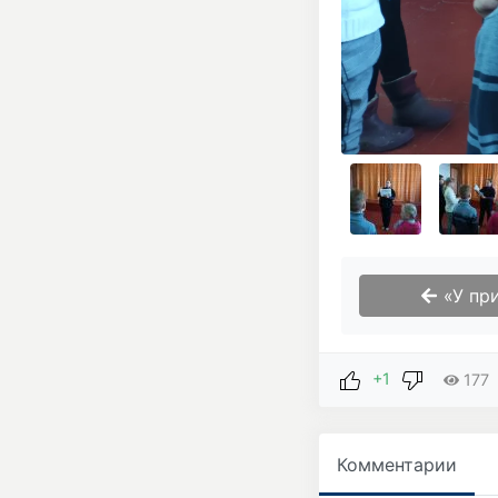
«У пр
+1
177
Комментарии