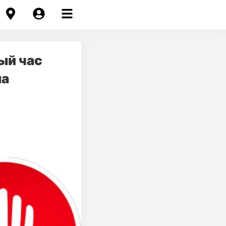
ый час
ма