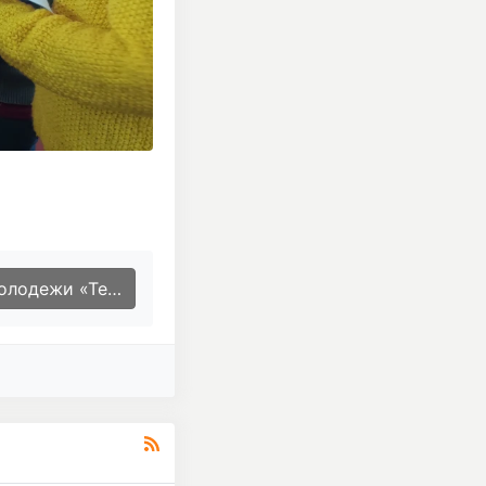
изм- скрытая война!»