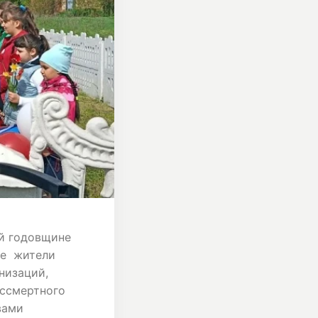
-й годовщине
ие жители
низаций,
ессмертного
вами