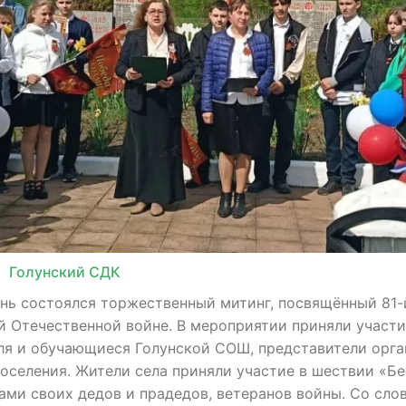
Голунский СДК
лунь состоялся торжественный митинг, посвящённый 81
й Отечественной войне. В мероприятии приняли участ
еля и обучающиеся Голунской СОШ, представители орга
оселения. Жители села приняли участие в шествии «Б
ами своих дедов и прадедов, ветеранов войны. Со сло