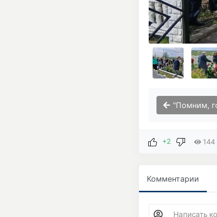
"Помним, гордимся, чтим!
+2
144
Комментарии