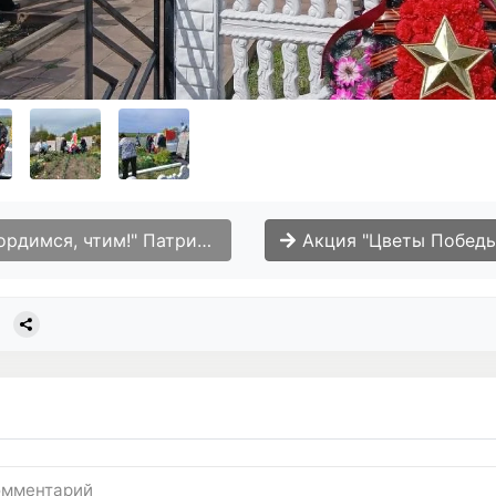
" Патриотическая неделя посвящëнная Дню Победы.
Акция "Цветы Победы" возложения цветов,венков