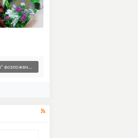
 у братских захоронений.