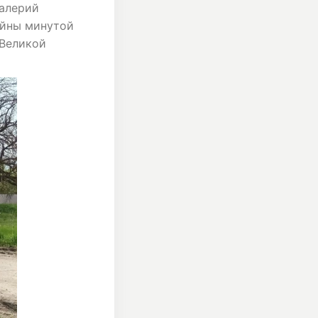
Валерий
ойны минутой
 Великой